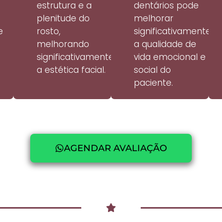
estrutura e a
dentários pode
plenitude do
melhorar
e
rosto,
significativamente
melhorando
a qualidade de
significativamente
vida emocional e
a estética facial.
social do
paciente.
AGENDAR AVALIAÇÃO