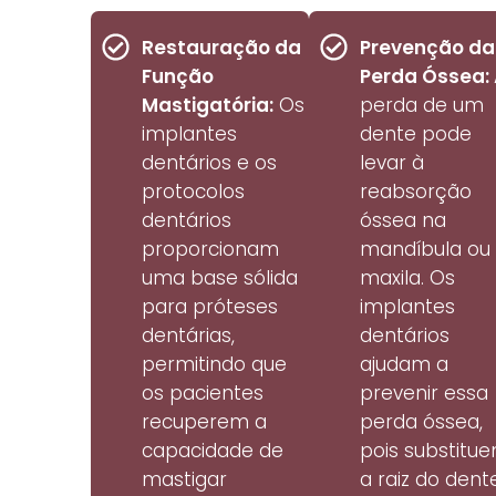
Restauração da
Prevenção da
Função
Perda Óssea:
Mastigatória:
Os
perda de um
implantes
dente pode
dentários e os
levar à
protocolos
reabsorção
dentários
óssea na
proporcionam
mandíbula ou
uma base sólida
maxila. Os
para próteses
implantes
dentárias,
dentários
permitindo que
ajudam a
os pacientes
prevenir essa
recuperem a
perda óssea,
capacidade de
pois substitu
mastigar
a raiz do dent