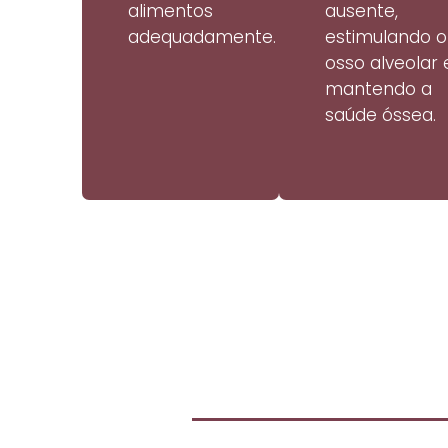
alimentos
ausente,
adequadamente.
estimulando o
osso alveolar 
mantendo a
saúde óssea.